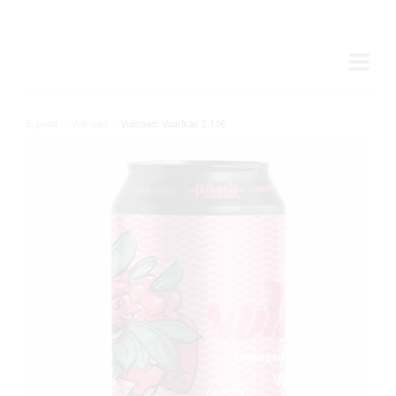
E-pood
/
Vulinaad
/
Vulinaad: Vaarikas 2.11€