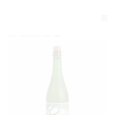
Tooted
/
Estonian Wild Ale / Mõdu
/
Eha