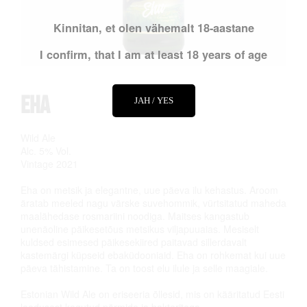
Kinnitan, et olen vähemalt 18-aastane
I confirm, that I am at least 18 years of age
Eha
JAH / YES
Wild Ale
Alc. 5% Vol.
Vintage 2021
Eha on metsik ja elegantne, uue päeva ilu kehastus. Aroom
äratab meeled nagu värske suvehommik, vürtsitatud maheda
maalähedase rosmariini noodiga. Maitses kangastub
unenäoline päikesetõus metsikus viljapuuaias. Mesiselt
kuldsed esimesed päikesekiired paitavad sillerdavalt
kastemärgi küpseid ebaküdooniaid. Eha on rohkemat kui uue
päeva tähistamine. Ta on toost elu ilule ja selle maagiale.
Estonian Wild Ale on eriseeria õllesid, mis on kääritatud Eesti