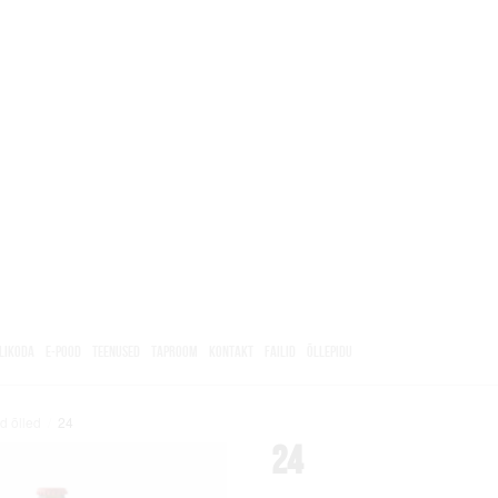
LIKODA
E-POOD
TEENUSED
TAPROOM
KONTAKT
FAILID
ÕLLEPIDU
d õlled
/
24
24