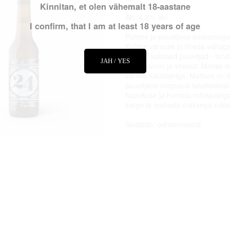
Kinnitan, et olen vähemalt 18-aastane
Pale Ale
Alc. 4,8% Vol.
I confirm, that I am at least 18 years of age
Pehme ja puuviljase iseloomuga 
Kuldse värvuse ja tiheda vahuga
küpsed kollased puuviljad - tun
JAH / YES
pirni, ploomi ja virsikut. Maitse
värske karakteriga. Maitses on l
puuviljane magusus tasakaalust
hapukuse ja humala mõrkjusega
kerge ja maheda maitsega rukki
Sisaldab: odralinnaseid