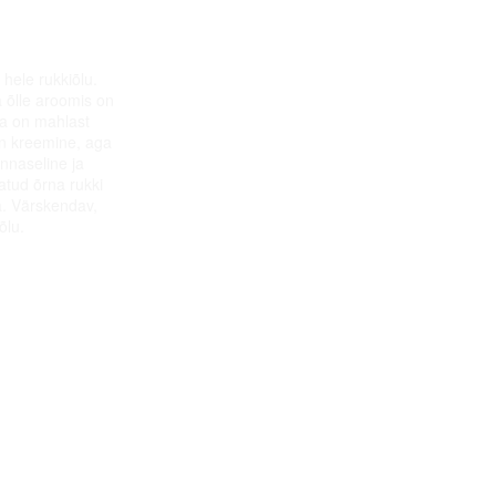
hele rukkiõlu.
 õlle aroomis on
da on mahlast
 on kreemine, aga
innaseline ja
atud õrna rukki
. Värskendav,
õlu.