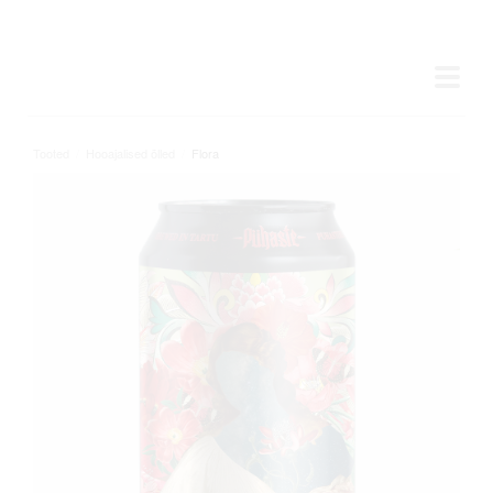
Tooted
/
Hooajalised õlled
/
Flora