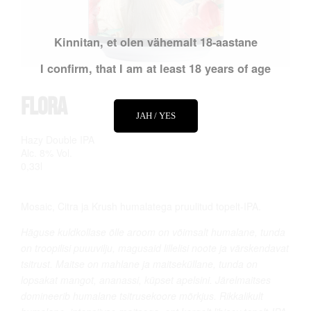
Kinnitan, et olen vähemalt 18-aastane
I confirm, that I am at least 18 years of age
Flora
JAH / YES
Hazy Double IPA
Alc. 8% Vol.
0,33l
Mosaic, Citra ja Krush humalatega pruulitud topelt-IPA.
Häguse kuldkollase õlle aroom on võimsalt humalane, tunda
on troopilisi puuuvilju, magusaid lillelisi noote ja värskendavat
tsitrust. Maitse on mahlane ja maitseküllane, tunda on
lopsakat mangot, ananassi, küpset apelsini. Järelmaitses
domineerib humalane tsitrusekoore mõrkjus. Rikkalikult