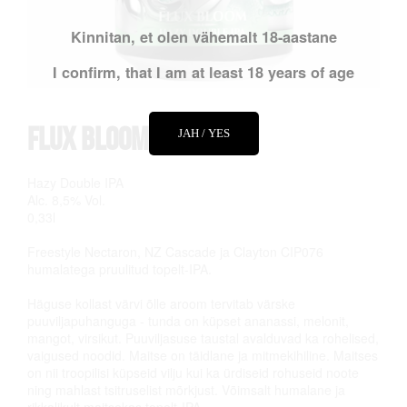
Kinnitan, et olen vähemalt 18-aastane
I confirm, that I am at least 18 years of age
Flux Bloom
JAH / YES
Hazy Double IPA
Alc. 8,5% Vol.
0,33l
Freestyle Nectaron, NZ Cascade ja Clayton CIP076
humalatega pruulitud topelt-IPA.
Häguse kollast värvi õlle aroom tervitab värske
puuviljapuhanguga - tunda on küpset ananassi, melonit,
mangot, virsikut. Puuviljasuse taustal avalduvad ka rohelised,
vaigused noodid. Maitse on täidlane ja mitmekihiline. Maitses
on nii troopilisi küpseid vilju kui ka ürdiseid rohuseid noote
ning mahlast tsitruselist mõrkjust. Võimsalt humalane ja