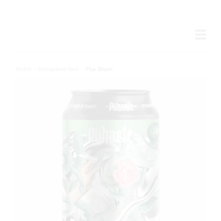
Tooted
/
Hooajalised õlled
/
Flux Bloom