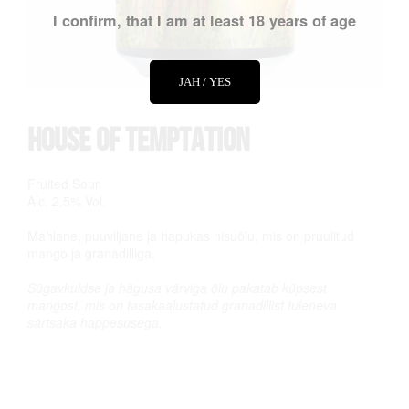
I confirm, that I am at least 18 years of age
JAH / YES
House of Temptation
Fruited Sour
Alc. 2,5% Vol.
Mahlane, puuviljane ja hapukas nisuõlu, mis on pruulitud
mango ja granadilliga.
Sügavkuldse ja hägusa värviga õlu pakatab küpsest
mangost, mis on tasakaalustatud granadillist tuleneva
särtsaka happesusega.
Tähelepanu! Tegemist on alkoholiga. Alkohol võib kahjustada Teie tervist!