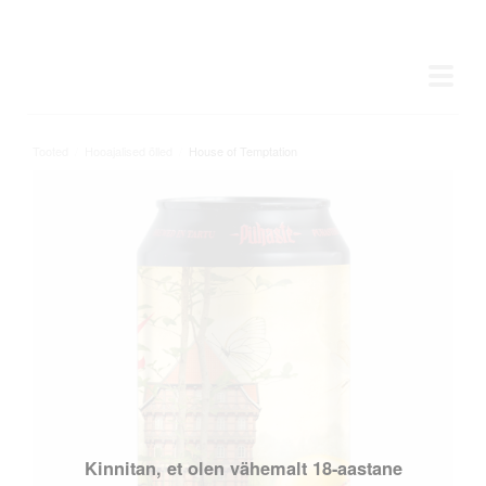
Tooted
/
Hooajalised õlled
/
House of Temptation
Kinnitan, et olen vähemalt 18-aastane