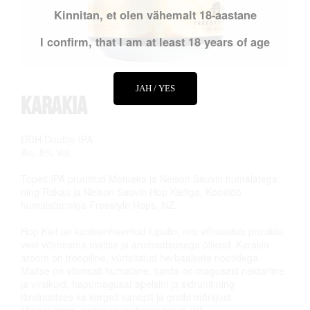
Kinnitan, et olen vähemalt 18-aastane
I confirm, that I am at least 18 years of age
JAH / YES
Karakia
DDH Double IPA
Alc. 8% Vol.
Topelt IPA pruulitud Motueka ja Nelson Sauvin humalatega
ning Rakau ja Nelson Sauvin Hop Kiefiga. Koostöö
humalafarmiga Freestyle Hops, NZ.
Hop Kief on kontsentreeritud lupulin, mis võimaldab pruulida
veel võimsama maitse ja aromaatsusega õllesid. Karakia
aroom on troopiline, vürtsitatud herbaalsete nootidega.
Maitse on võimsalt humalane, tunda on magusaid nektariine
ja virsikuid, hapumagusat apelsini ja sidrunit ning
järelmaitses ka kergelt kanepit ja greibi mõrkjust.