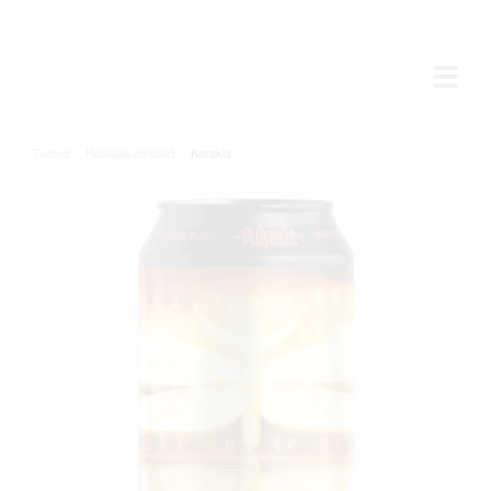
Tooted
/
Hooajalised õlled
/
Karakia