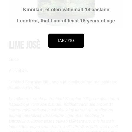
Kinnitan, et olen vähemalt 18-aastane
I confirm, that I am at least 18 years of age
JAH / YES
Lime Josè
Gose
Alc vol 4%
Trinidad Scorpion tšilli, soola ja laimikoortega maitsestatud
hapukas nisuõlu.
Laimikoorte, soola ja Trinidad Scorpion tšilliga maitsestatud
hapukas ja vürtsikas nisuõlu. Kuldset värvi õlle aroomist
leiame mineraalsust ja värske laimi karakterit, maitse on
esmalt meeldivalt värskendav : hapukas-soolane ja
tsitruseline. Keskmaitses salvab tšilli teravus, mis haarab
laimi käest ohjad enda kätte. Tšilli vürtsikus jääb veel pikalt