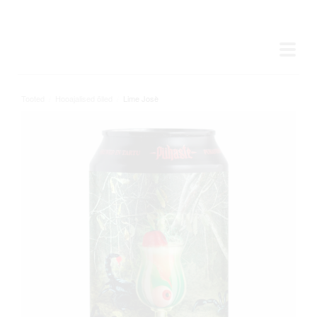
Tooted
/
Hooajalised õlled
/
Lime Josè