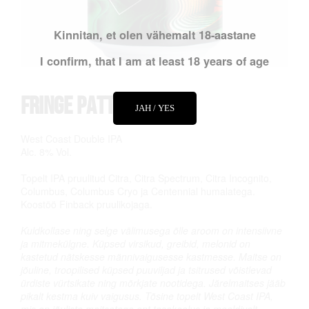
Kinnitan, et olen vähemalt 18-aastane
I confirm, that I am at least 18 years of age
Fringe Pattern
JAH / YES
West Coast Double IPA
Alc. 8% Vol.
Topelt IPA pruulitud Citra, Citra Spectrum, Citra Incognito,
Columbus, Columbus Cryo ja Centennial humalatega.
Koostöö Finback pruulikojaga.
Kuldkollase ning selge välimusega õlle aroom on intensiivne
ja mitmekülgne. Küpsed virsikud, greibid, melonid on
kastetud nätskesse männivaigusesse kastmesse. Maitse on
jõuline, troopilised küpsed puuviljad ja tsitrused võistlevad
ürdiste vürtsikate ning mõrkjate nootidega. Järelmaitses jääb
pikalt kestma kuiv vaigusus. Tõsine topelt West Coast IPA,