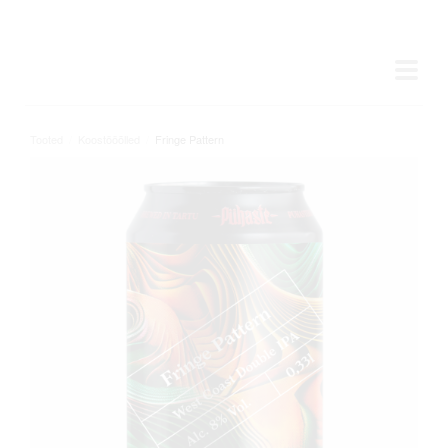
Tooted
/
Koostööõlled
/
Fringe Pattern