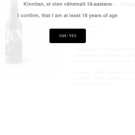
Kinnitan, et olen vähemalt 18-aastane
Zagovor / AF Brew / Pühas
I confirm, that I am at least 18 years of age
Imperial Stout
Alc vol 12,5%
OG 31,5P
JAH / YES
FG 10P
Tonka ubade, vanillikaunade ja 
maitsestatud imperial stout. Va
pruulikodadega Zagovor ja AF B
Linnased: Pale, Munich, Chocol
Supreme, Black, röstitud oder, l
Humalad: Magnum