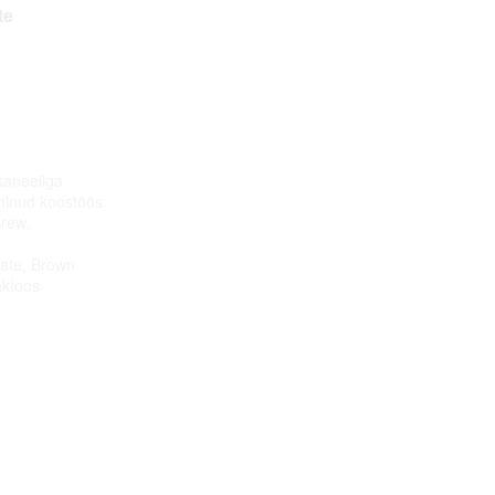
te
kaneeliga
lminud koostöös
rew.
ate, Brown
aktoos