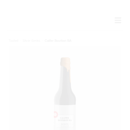
Tooted
/
Silver Series
/
Califer Bourbon BA