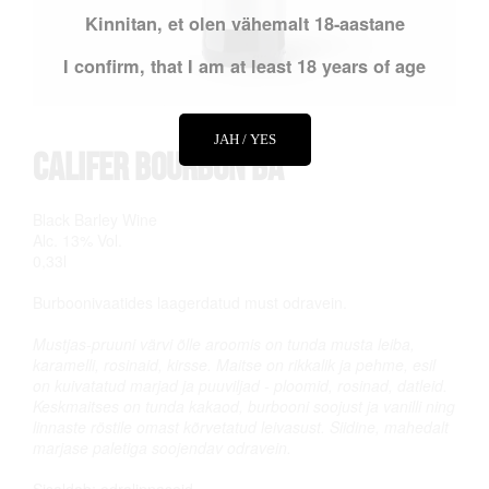
Kinnitan, et olen vähemalt 18-aastane
I confirm, that I am at least 18 years of age
JAH / YES
Califer Bourbon BA
Black Barley Wine
Alc. 13% Vol.
0,33l
Burboonivaatides laagerdatud must odravein.
Mustjas-pruuni värvi õlle aroomis on tunda musta leiba,
karamelli, rosinaid, kirsse. Maitse on rikkalik ja pehme, esil
on kuivatatud marjad ja puuviljad - ploomid, rosinad, datleid.
Keskmaitses on tunda kakaod, burbooni soojust ja vanilli ning
linnaste röstile omast kõrvetatud leivasust. Siidine, mahedalt
marjase paletiga soojendav odravein.