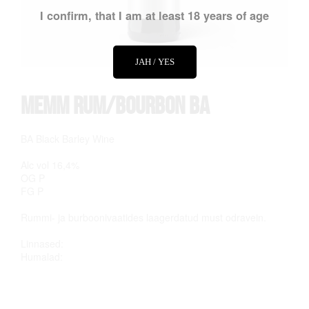
I confirm, that I am at least 18 years of age
JAH / YES
Memm Rum/Bourbon BA
BA Black Barley Wine
Alc vol 16,4%
OG P
FG P
Rummi- ja burboonivaatides laagerdatud must odravein.
Linnased:
Humalad:
Tähelepanu! Tegemist on alkoholiga. Alkohol võib kahjustada Teie tervist!