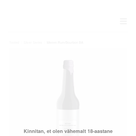
Tooted
/
Silver Series
/
Memm Rum/Bourbon BA
Kinnitan, et olen vähemalt 18-aastane