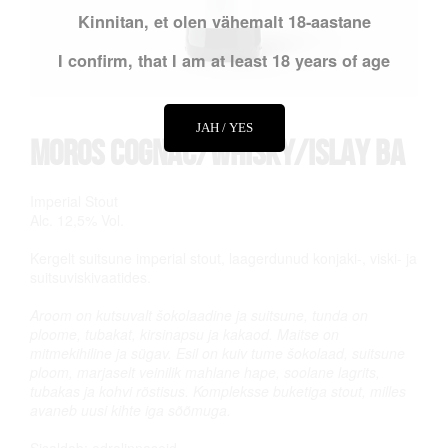
Kinnitan, et olen vähemalt 18-aastane
I confirm, that I am at least 18 years of age
JAH / YES
Moros Cognac/Whisky/Islay BA
Imperial Stout
Alc. 12,5% Vol.
Kergelt suitsune imperial stout, laagerdunud konjaki-, viski- ja
suitsuviskivaatides.
Aroom on kutsuvalt šokolaadine ja suitsune, tunda on
ploome, tubakat, kirsinapsu ja kakaod. Maitse on
mitmekihiline ja sügav. Esil on kuiv tume šokolaad, suitsune
ploom, marjaselt veinilik mahlane hape, soolane lagrits,
tubakas ja kohvi röstisus. Kompleksse buketiga stout, milles
avaneb uusi kihte iga sõõmuga.