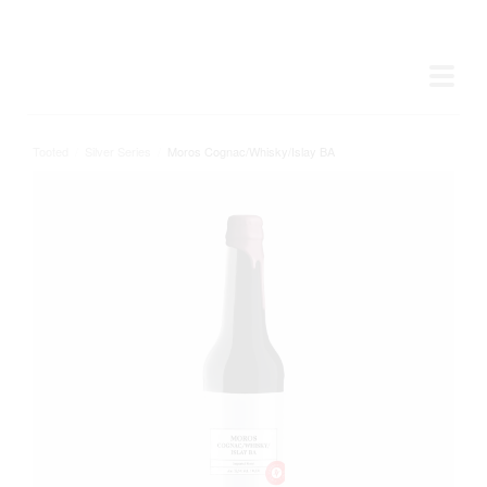
Tooted
/
Silver Series
/
Moros Cognac/Whisky/Islay BA