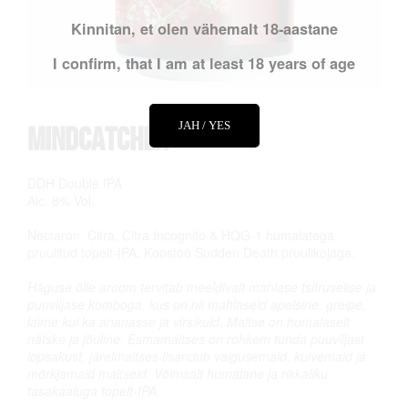
Kinnitan, et olen vähemalt 18-aastane
I confirm, that I am at least 18 years of age
JAH / YES
Mindcatcher
DDH Double IPA
Alc. 8% Vol.
Nectaron, Citra, Citra Incognito & HQG-1 humalatega
pruulitud topelt-IPA. Koostöö Sudden Death pruulikojaga.
Häguse õlle aroom tervitab meeldivalt mahlase tsitruselise ja
puuviljase komboga, kus on nii mahlaseid apelsine, greipe,
laime kui ka ananasse ja virsikuid. Maitse on humalaselt
nätske ja jõuline. Esmamaitses on rohkem tunda puuviljast
lopsakust, järelmaitses lisandub vaigusemaid, kuivemaid ja
mõrkjamaid maitseid. Võimsalt humalane ja rikkaliku
tasakaaluga topelt-IPA.