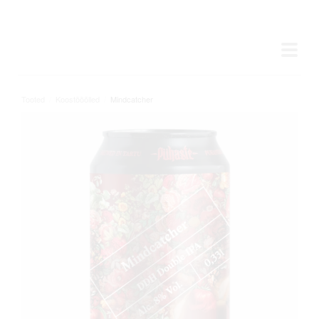
Tooted
/
Koostööõlled
/
Mindcatcher